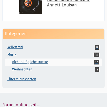
Annett Louisan
Kategorien
kellystmnl
8
Musik
18
nicht alltägliche Duette
12
Weihnachten
4
Filter zurücksetzen
Forum online seit...