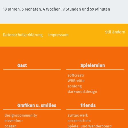
18 Jahren, 5 Monaten, 4 Wochen, 9 Stunden und 59 Minuten
Stil ändern
Datenschutzerklärung
Impressum
Gast
Spielereien
softcreatr
WBB-elite
sonlong
darkwood.design
Grafiken u. smilies
friends
designscommunity
syntax-werk
elevenfour
sockenschein
cosgan
Spiele- und Wanderboard