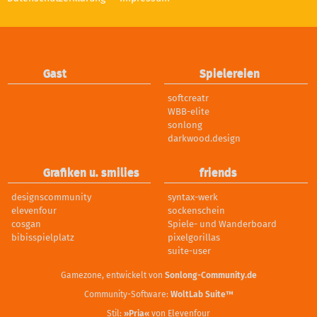
Gast
Spielereien
softcreatr
WBB-elite
sonlong
darkwood.design
Grafiken u. smilies
friends
designscommunity
syntax-werk
elevenfour
sockenschein
cosgan
Spiele- und Wanderboard
bibisspielplatz
pixelgorillas
suite-user
Gamezone, entwickelt von
Sonlong-Community.de
Community-Software:
WoltLab Suite™
Stil:
»Pria«
von Elevenfour