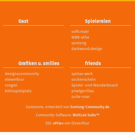
Gast
Spielereien
softcreatr
WBB-elite
sonlong
darkwood.design
Grafiken u. smilies
friends
designscommunity
syntax-werk
elevenfour
sockenschein
cosgan
Spiele- und Wanderboard
bibisspielplatz
pixelgorillas
suite-user
Gamezone, entwickelt von
Sonlong-Community.de
Community-Software:
WoltLab Suite™
Stil:
»Pria«
von Elevenfour