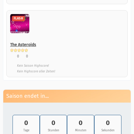
FLASH
The Asteroids
0
0
Kein Saison Highscore!
Kein Highscore aller Zeiten!
Saison endet in...
0
0
0
0
Tage
Stunden
Minuten
Sekunden