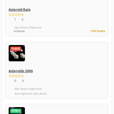
Asteroid Rain
1
0
Kein Saison Highscore!
achalesas
1160 Punkte
FLASH
Asteroids 2000
0
0
Kein Saison Highscore!
Kein Highscore aller Zeiten!
HTML5