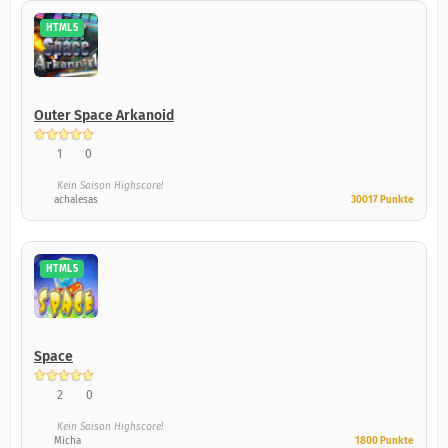
HTML5
Outer Space Arkanoid
1
0
Kein Saison Highscore!
achalesas
30017 Punkte
HTML5
Space
2
0
Kein Saison Highscore!
Micha
1800 Punkte