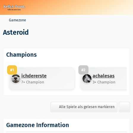
Gamezone
Asteroid
Champions
#1
#2
ichdererste
achalesas
7× Champion
3× Champion
Alle Spiele als gelesen markieren
Gamezone Information