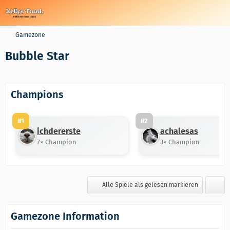
Gamezone
Bubble Star
Champions
#1
#2
ichdererste
achalesas
7× Champion
3× Champion
Alle Spiele als gelesen markieren
Gamezone Information