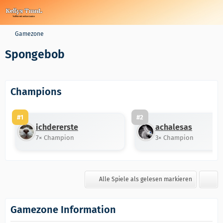
Gamezone
Spongebob
Champions
#1
#2
ichdererste
achalesas
7× Champion
3× Champion
Alle Spiele als gelesen markieren
Gamezone Information