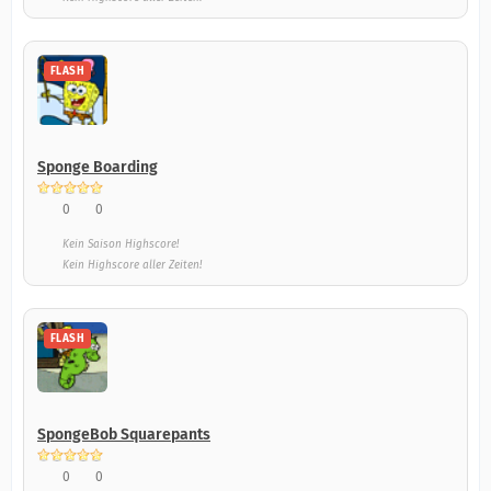
FLASH
Sponge Boarding
0
0
Kein Saison Highscore!
Kein Highscore aller Zeiten!
FLASH
SpongeBob Squarepants
0
0