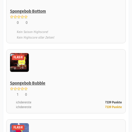
Spongebob Bottom
0
0
Kein Saison Highscore!
Kein Highscore aller Zeiten!
FLASH
Spongebob Bubble
1
0
ichdererste
7339 Punkte
ichdererste
7339 Punkte
FLASH