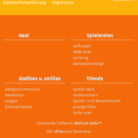
Datenschutzerklärung
Impressum
Gast
Spielereien
softcreatr
WBB-elite
sonlong
darkwood.design
Grafiken u. smilies
friends
designscommunity
syntax-werk
elevenfour
sockenschein
cosgan
Spiele- und Wanderboard
bibisspielplatz
pixelgorillas
suite-user
Community-Software:
WoltLab Suite™
Stil:
»Pria«
von Elevenfour