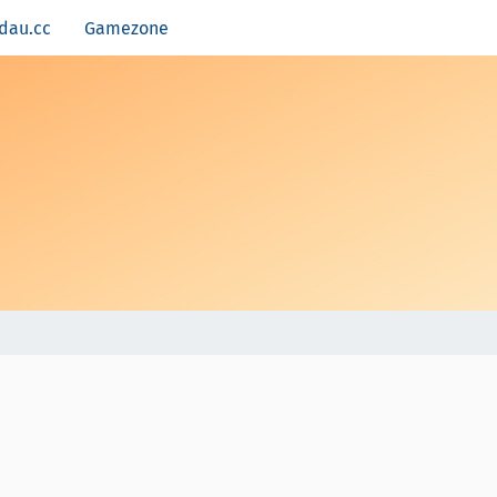
dau.cc
Gamezone