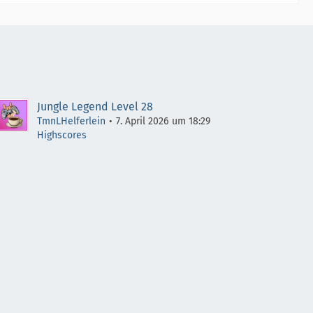
Jungle Legend Level 28
TmnLHelferlein
7. April 2026 um 18:29
Highscores