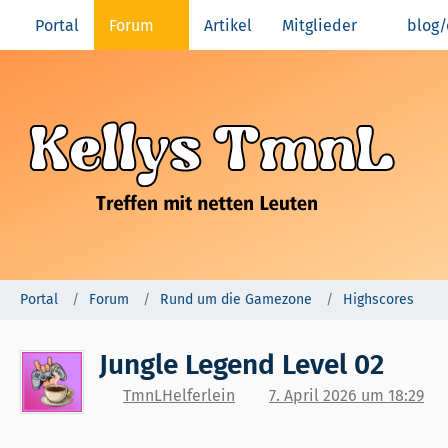
Portal
Forum
Artikel
Mitglieder
blog/
Portal
Forum
Rund um die Gamezone
Highscores
Jungle Legend Level 02
TmnLHelferlein
7. April 2026 um 18:29