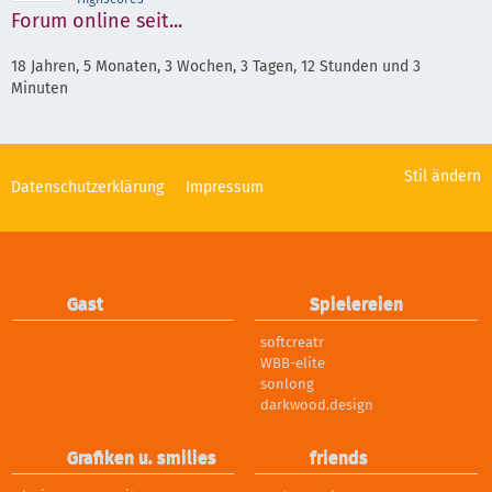
Forum online seit...
18 Jahren, 5 Monaten, 3 Wochen, 3 Tagen, 12 Stunden und 3
Minuten
Stil ändern
Datenschutzerklärung
Impressum
Gast
Spielereien
softcreatr
WBB-elite
sonlong
darkwood.design
Grafiken u. smilies
friends