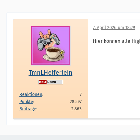
7. April 2026 um 18:29
Hier können alle Hig
TmnLHelferlein
Reaktionen
7
Punkte
28.597
Beiträge
2.863