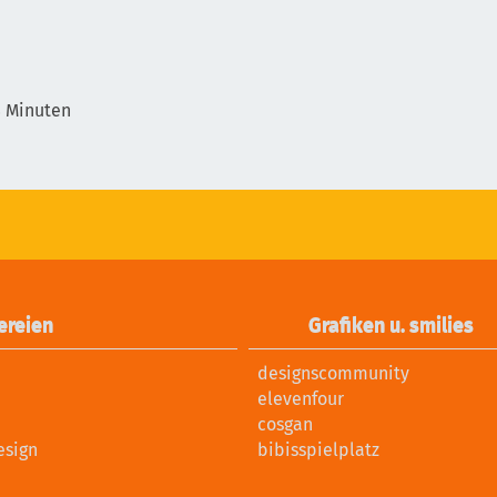
8 Minuten
ereien
Grafiken u. smilies
designscommunity
elevenfour
cosgan
esign
bibisspielplatz