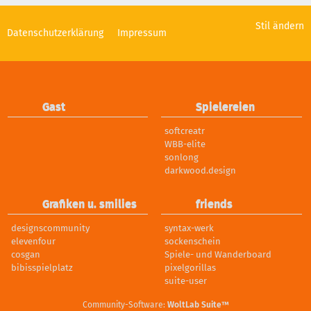
Stil ändern
Datenschutzerklärung
Impressum
Gast
Spielereien
softcreatr
WBB-elite
sonlong
darkwood.design
Grafiken u. smilies
friends
designscommunity
syntax-werk
elevenfour
sockenschein
cosgan
Spiele- und Wanderboard
bibisspielplatz
pixelgorillas
suite-user
Community-Software:
WoltLab Suite™