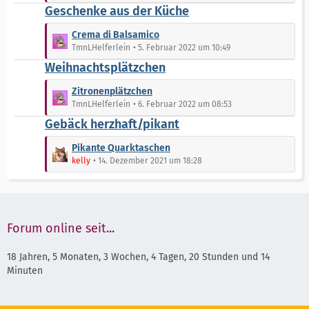
t
Geschenke aus der Küche
ä
e
z
g
i
t
L
Crema di Balsamico
e
t
e
e
TmnLHelferlein
5. Februar 2022 um 10:49
r
B
t
Weihnachtsplätzchen
ä
e
z
g
i
t
L
Zitronenplätzchen
e
t
e
e
TmnLHelferlein
6. Februar 2022 um 08:53
r
B
t
Gebäck herzhaft/pikant
ä
e
z
g
i
t
L
Pikante Quarktaschen
e
t
e
e
kelly
14. Dezember 2021 um 18:28
r
B
t
ä
e
z
g
i
t
e
t
e
r
B
Forum online seit...
ä
e
g
i
18 Jahren, 5 Monaten, 3 Wochen, 4 Tagen, 20 Stunden und 14
e
t
Minuten
r
ä
g