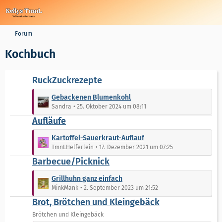
Forum
Kochbuch
RuckZuckrezepte
L
Gebackenen Blumenkohl
e
Sandra
25. Oktober 2024 um 08:11
t
Aufläufe
z
t
L
Kartoffel-Sauerkraut-Auflauf
e
e
TmnLHelferlein
17. Dezember 2021 um 07:25
B
t
Barbecue/Picknick
e
z
i
t
L
Grillhuhn ganz einfach
t
e
e
MinkMank
2. September 2023 um 21:52
r
B
t
Brot, Brötchen und Kleingebäck
ä
e
z
g
i
t
Brötchen und Kleingebäck