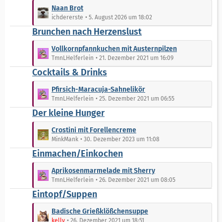
e
t
e
L
Naan Brot
r
B
e
ichdererste
5. August 2026 um 18:02
ä
e
t
Brunchen nach Herzenslust
g
i
z
e
t
t
L
Vollkornpfannkuchen mit Austernpilzen
r
e
e
TmnLHelferlein
21. Dezember 2021 um 16:09
ä
B
t
Cocktails & Drinks
g
e
z
e
i
t
L
Pfirsich-Maracuja-Sahnelikör
t
e
e
TmnLHelferlein
25. Dezember 2021 um 06:55
r
B
t
Der kleine Hunger
ä
e
z
g
i
t
L
Crostini mit Forellencreme
e
t
e
e
MinkMank
30. Dezember 2023 um 11:08
r
B
t
Einmachen/Einkochen
ä
e
z
g
i
t
L
Aprikosenmarmelade mit Sherry
e
t
e
e
TmnLHelferlein
26. Dezember 2021 um 08:05
r
B
t
Eintopf/Suppen
ä
e
z
g
i
t
L
Badische Grießklößchensuppe
e
t
e
e
kelly
26. Dezember 2021 um 18:51