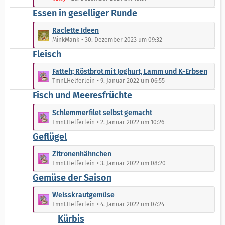
r
B
t
Essen in geselliger Runde
ä
e
z
g
i
t
L
Raclette Ideen
e
t
e
e
MinkMank
30. Dezember 2023 um 09:32
r
B
t
Fleisch
ä
e
z
g
i
t
L
Fatteh; Röstbrot mit Joghurt, Lamm und K-Erbsen
e
t
e
e
TmnLHelferlein
9. Januar 2022 um 06:55
r
B
t
Fisch und Meeresfrüchte
ä
e
z
g
i
t
L
Schlemmerfilet selbst gemacht
e
t
e
e
TmnLHelferlein
2. Januar 2022 um 10:26
r
B
t
Geflügel
ä
e
z
g
i
t
L
Zitronenhähnchen
e
t
e
e
TmnLHelferlein
3. Januar 2022 um 08:20
r
B
t
Gemüse der Saison
ä
e
z
g
i
t
L
Weisskrautgemüse
e
t
e
e
TmnLHelferlein
4. Januar 2022 um 07:24
r
B
t
Kürbis
ä
e
z