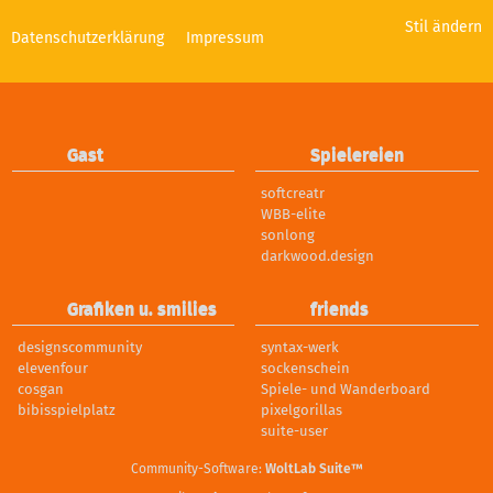
e
Stil ändern
Datenschutzerklärung
Impressum
Gast
Spielereien
softcreatr
WBB-elite
sonlong
darkwood.design
Grafiken u. smilies
friends
designscommunity
syntax-werk
elevenfour
sockenschein
cosgan
Spiele- und Wanderboard
bibisspielplatz
pixelgorillas
suite-user
Community-Software:
WoltLab Suite™