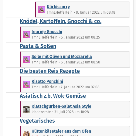
g
i
t
L
Kürbiscurry
e
t
e
e
TmnLHelferlein
8. Januar 2022 um 08:18
r
B
t
Knödel, Kartoffeln, Gnocchi & co.
ä
e
z
g
i
t
L
feurige Gnocchi
e
t
e
e
TmnLHelferlein
6. Januar 2022 um 08:25
r
B
t
Pasta & Soßen
ä
e
z
g
i
t
L
Soße mit Oliven und Mozzarella
e
t
e
e
TmnLHelferlein
6. Januar 2022 um 08:50
r
B
t
Die besten Reis Rezepte
ä
e
z
g
i
t
L
Risotto Ponchini
e
t
e
e
TmnLHelferlein
7. Januar 2022 um 07:08
r
B
t
Asiatisch z.b. Wok-Gemüse
ä
e
z
g
i
t
L
Klatschgurken-Salat Asia Style
e
t
e
e
ichdererste
31. Juli 2026 um 10:28
r
B
t
Vegetarisches
ä
e
z
g
i
t
L
Hüttenkäsetaler aus dem Ofen
e
t
e
e