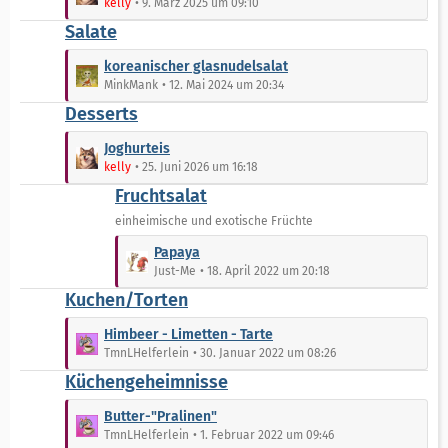
kelly
9. März 2025 um 09:10
r
B
t
Salate
ä
e
z
g
i
t
L
koreanischer glasnudelsalat
e
t
e
e
MinkMank
12. Mai 2024 um 20:34
r
B
t
Desserts
ä
e
z
g
i
t
L
Joghurteis
e
t
e
e
kelly
25. Juni 2026 um 16:18
r
B
t
Fruchtsalat
ä
e
z
g
i
t
einheimische und exotische Früchte
e
t
e
L
Papaya
r
B
e
Just-Me
18. April 2022 um 20:18
ä
e
t
Kuchen/Torten
g
i
z
e
t
t
L
Himbeer - Limetten - Tarte
r
e
e
TmnLHelferlein
30. Januar 2022 um 08:26
ä
B
t
Küchengeheimnisse
g
e
z
e
i
t
L
Butter-"Pralinen"
t
e
e
TmnLHelferlein
1. Februar 2022 um 09:46
r
B